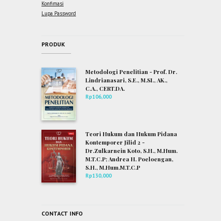
Konfimasi
Lupa Password
PRODUK
Metodologi Penelitian - Prof. Dr.
Lindrianasari, S.E., M.SI., AK.,
C.A., CERT.DA.
Rp
106,000
Teori Hukum dan Hukum Pidana
Kontemporer Jilid 2 -
Dr.Zulkarnein Koto, S.H., M.Hum.
M.T.C.P; Andrea H. Poeloengan,
S.H., M.Hum.M.T.C.P
Rp
130,000
CONTACT INFO