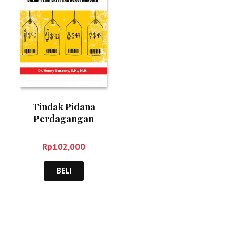
Tindak Pidana
Perdagangan
Orang – Henny
Nuraeny
Rp
102,000
BELI