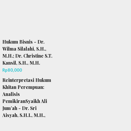
Hukum Bisnis - Dr.
Wilma Silalahi, S.H.,
M.H.; Dr. Christine S.T.
Kansil, S.H., M.H.
Rp
80,000
Reinterpretasi Hukum
Khitan Perempuan:
Analisis
PemikiranSyaikh Ali
Jum’ah - Dr. Sri
Aisyah, S.H.I., M.H.,