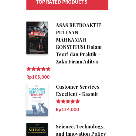
TOP RATED PRODUCTS
ASAS RETROAKTIF
PUTUSAN
MAHKAMAH
KONSTITUSI Dalam
Teori dan Praktik -
Zaka Firma Aditya
Dinilai
5.00
Rp
103,000
dari 5
Customer Services
Excellent - Kasmir
Dinilai
5.00
Rp
124,000
dari 5
Science, Technology,
and Innovation Policy