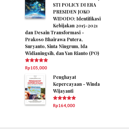
STI POLICY DI ERA
PRESIDEN JOKO
WIDODO: Identifikasi
Kebijakan 2015-2021
dan Desain Transformasi -
Prakoso Bhairawa Putera,
Suryanto, Sinta Ningrum, Ida
Widianingsih, dan Yan Rianto (PO)
Dinilai
5.00
Rp
103,000
dari 5
Penghayat
Kepercayaan - Winda
Wijayanti
Dinilai
5.00
Rp
164,000
dari 5