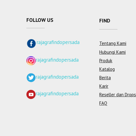
FOLLOW US
FIND
rajagrafindopersada
Tentang Kami
Hubungi Kami
rajagrafindopersada
Produk
Katalog
rajagrafindopersada
Berita
Karir
rajagrafindopersada
Reseller dan Drops
FAQ