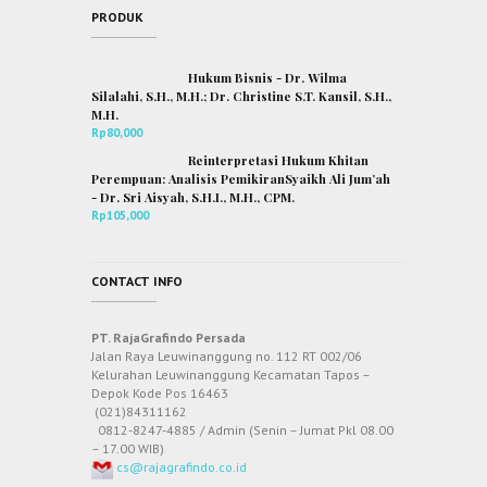
PRODUK
Hukum Bisnis - Dr. Wilma
Silalahi, S.H., M.H.; Dr. Christine S.T. Kansil, S.H.,
M.H.
Rp
80,000
Reinterpretasi Hukum Khitan
Perempuan: Analisis PemikiranSyaikh Ali Jum’ah
- Dr. Sri Aisyah, S.H.I., M.H., CPM.
Rp
105,000
CONTACT INFO
PT. RajaGrafindo Persada
Jalan Raya Leuwinanggung no. 112 RT 002/06
Kelurahan Leuwinanggung Kecamatan Tapos –
Depok Kode Pos 16463
(021)84311162
0812-8247-4885 / Admin (Senin – Jumat Pkl 08.00
– 17.00 WIB)
cs@rajagrafindo.co.id