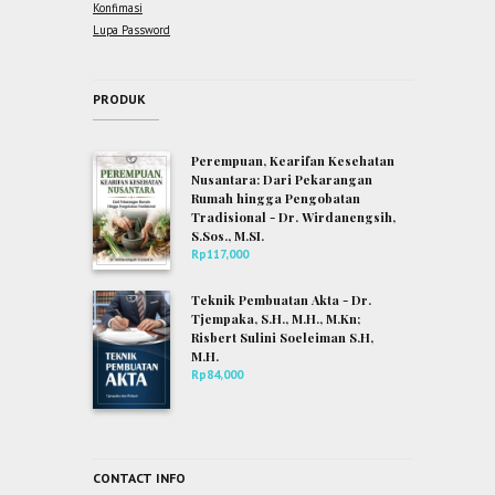
Konfimasi
Lupa Password
PRODUK
Perempuan, Kearifan Kesehatan
Nusantara: Dari Pekarangan
Rumah hingga Pengobatan
Tradisional - Dr. Wirdanengsih,
S.Sos., M.SI.
Rp
117,000
Teknik Pembuatan Akta - Dr.
Tjempaka, S.H., M.H., M.Kn;
Risbert Sulini Soeleiman S.H,
M.H.
Rp
84,000
CONTACT INFO