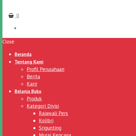
0
Close
Beranda
Tentang Kami
Profil Perusahaan
Berita
Karir
Belanja Buku
Produk
Kategori Divisi
Rajawali Pers
Kolibri
Srigunting
Murai Kencana