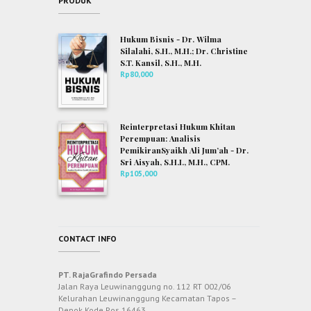
PRODUK
Hukum Bisnis - Dr. Wilma
Silalahi, S.H., M.H.; Dr. Christine
S.T. Kansil, S.H., M.H.
Rp
80,000
Reinterpretasi Hukum Khitan
Perempuan: Analisis
PemikiranSyaikh Ali Jum’ah - Dr.
Sri Aisyah, S.H.I., M.H., CPM.
Rp
105,000
CONTACT INFO
PT. RajaGrafindo Persada
Jalan Raya Leuwinanggung no. 112 RT 002/06
Kelurahan Leuwinanggung Kecamatan Tapos –
Depok Kode Pos 16463