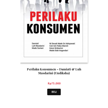
Perilaku Konsumen – Damiati & Luh
Masdarini (Undiksha)
Rp
75,000
BELI