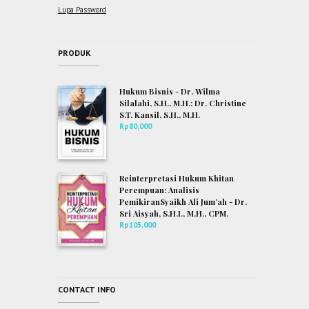
Lupa Password
PRODUK
Hukum Bisnis - Dr. Wilma
Silalahi, S.H., M.H.; Dr. Christine
S.T. Kansil, S.H., M.H.
Rp
80,000
Reinterpretasi Hukum Khitan
Perempuan: Analisis
PemikiranSyaikh Ali Jum’ah - Dr.
Sri Aisyah, S.H.I., M.H., CPM.
Rp
105,000
CONTACT INFO