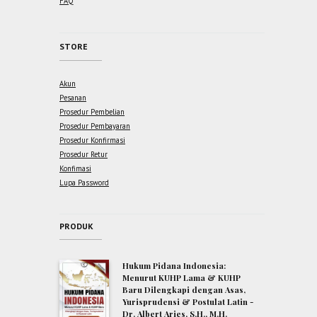
FAQ
STORE
Akun
Pesanan
Prosedur Pembelian
Prosedur Pembayaran
Prosedur Konfirmasi
Prosedur Retur
Konfimasi
Lupa Password
PRODUK
Hukum Pidana Indonesia:
Menurut KUHP Lama & KUHP
Baru Dilengkapi dengan Asas,
Yurisprudensi & Postulat Latin -
Dr. Albert Aries, S.H., M.H.