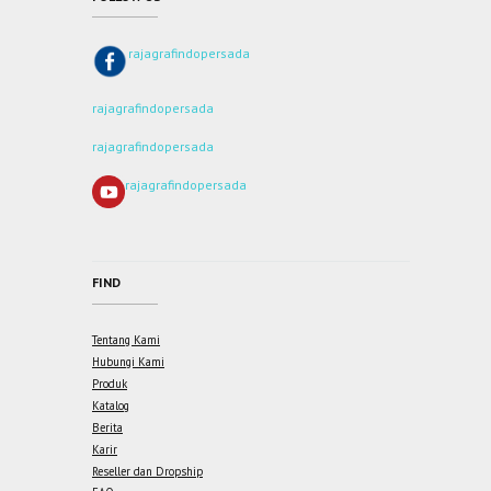
rajagrafindopersada
rajagrafindopersada
rajagrafindopersada
rajagrafindopersada
FIND
Tentang Kami
Hubungi Kami
Produk
Katalog
Berita
Karir
Reseller dan Dropship