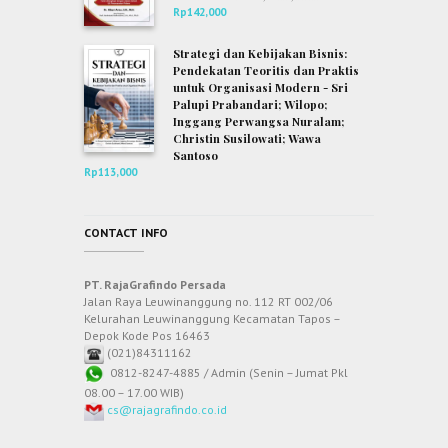
Rp
142,000
Strategi dan Kebijakan Bisnis:
Pendekatan Teoritis dan Praktis
untuk Organisasi Modern - Sri
Palupi Prabandari; Wilopo;
Inggang Perwangsa Nuralam;
Christin Susilowati; Wawa
Santoso
Rp
113,000
CONTACT INFO
PT. RajaGrafindo Persada
Jalan Raya Leuwinanggung no. 112 RT 002/06
Kelurahan Leuwinanggung Kecamatan Tapos –
Depok Kode Pos 16463
(021)84311162
0812-8247-4885 / Admin (Senin – Jumat Pkl
08.00 – 17.00 WIB)
cs@rajagrafindo.co.id