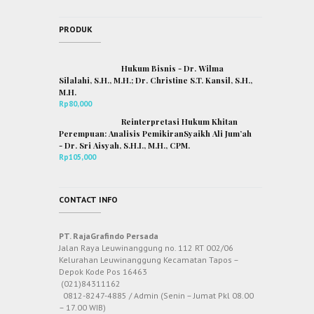
PRODUK
Hukum Bisnis - Dr. Wilma
Silalahi, S.H., M.H.; Dr. Christine S.T. Kansil, S.H.,
M.H.
Rp
80,000
Reinterpretasi Hukum Khitan
Perempuan: Analisis PemikiranSyaikh Ali Jum’ah
- Dr. Sri Aisyah, S.H.I., M.H., CPM.
Rp
105,000
CONTACT INFO
PT. RajaGrafindo Persada
Jalan Raya Leuwinanggung no. 112 RT 002/06
Kelurahan Leuwinanggung Kecamatan Tapos –
Depok Kode Pos 16463
(021)84311162
0812-8247-4885 / Admin (Senin – Jumat Pkl 08.00
– 17.00 WIB)