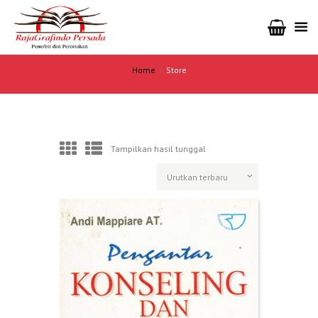
Home
Store
Tampilkan hasil tunggal