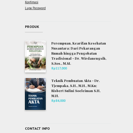
Konfimasi
Lupa Password
PRODUK
Perempuan, Kearifan Kesehatan
Nusantara: Dari Pekarangan
Rumah hingga Pengobatan
Tradisional - Dr. Wirdanengsih,
S.Sos., M.SI.
Rp
117,000
Teknik Pembuatan Akta - Dr.
Tjempaka, S.H., M.H., M.Kn;
Risbert Sulini Soeleiman S.H,
M.H.
Rp
84,000
CONTACT INFO