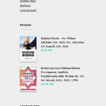
Prosedur Retur
Konfimasi
Lupa Password
PRODUK
Hukum Bisnis - Dr. Wilma
Silalahi, S.H., M.H.; Dr. Christine
S.T. Kansil, S.H., M.H.
Rp
80,000
Reinterpretasi Hukum Khitan
Perempuan: Analisis
PemikiranSyaikh Ali Jum’ah - Dr.
Sri Aisyah, S.H.I., M.H., CPM.
Rp
105,000