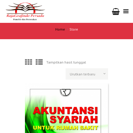
Home
Store
Tampilkan hasil tunggal