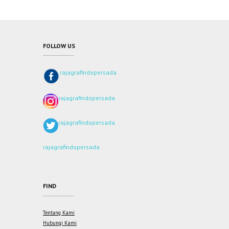
FOLLOW US
rajagrafindopersada
rajagrafindopersada
rajagrafindopersada
rajagrafindopersada
FIND
Tentang Kami
Hubungi Kami