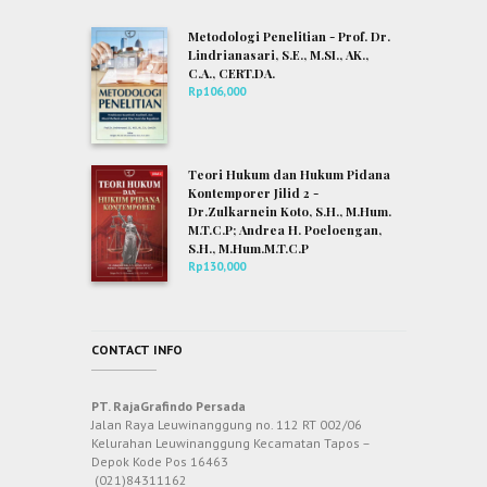
Metodologi Penelitian - Prof. Dr.
Lindrianasari, S.E., M.SI., AK.,
C.A., CERT.DA.
Rp
106,000
Teori Hukum dan Hukum Pidana
Kontemporer Jilid 2 -
Dr.Zulkarnein Koto, S.H., M.Hum.
M.T.C.P; Andrea H. Poeloengan,
S.H., M.Hum.M.T.C.P
Rp
130,000
CONTACT INFO
PT. RajaGrafindo Persada
Jalan Raya Leuwinanggung no. 112 RT 002/06
Kelurahan Leuwinanggung Kecamatan Tapos –
Depok Kode Pos 16463
(021)84311162