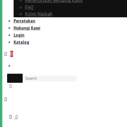
Menerbitkan Bersama Kami
FAQ
Kirim Naskah
Percetakan
Hubungi Kami
Login
Katalog
0
0