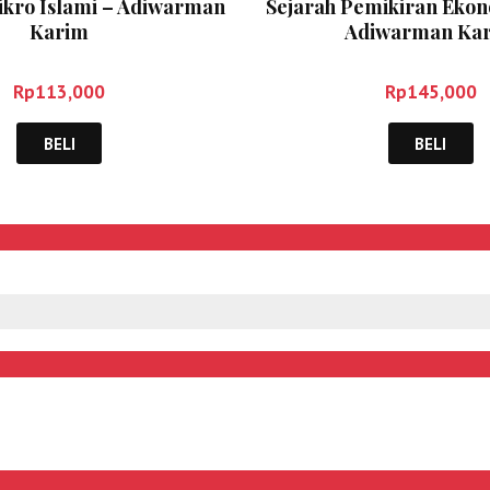
kro Islami – Adiwarman
Sejarah Pemikiran Ekon
Karim
Adiwarman Ka
Rp
113,000
Rp
145,000
BELI
BELI