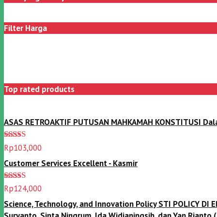
Filter Harga
Top rated products
ASAS RETROAKTIF PUTUSAN MAHKAMAH KONSTITUSI Dalam Te
Dinilai
5.00
Rp
103,000
dari 5
Customer Services Excellent - Kasmir
Dinilai
5.00
Rp
124,000
dari 5
Science, Technology, and Innovation Policy STI POLICY DI
Suryanto, Sinta Ningrum, Ida Widianingsih, dan Yan Rianto 