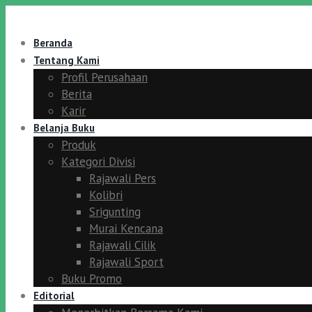
Beranda
Tentang Kami
Profil Perusahaan
Berita
Karir
Belanja Buku
Produk
Kategori Divisi
Rajawali Pers
Kolibri
Srigunting
Murai Kencana
Rajawali Cilik
Rajawali Sport
Buku Promo
Editorial