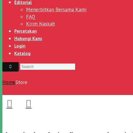
Editorial
Menerbitkan Bersama Kami
FAQ
Kirim Naskah
Percetakan
Hubungi Kami
Login
Katalog
Home
Store