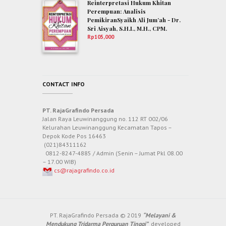
Reinterpretasi Hukum Khitan
Perempuan: Analisis
PemikiranSyaikh Ali Jum’ah - Dr.
Sri Aisyah, S.H.I., M.H., CPM.
Rp
105,000
CONTACT INFO
PT. RajaGrafindo Persada
Jalan Raya Leuwinanggung no. 112 RT 002/06
Kelurahan Leuwinanggung Kecamatan Tapos –
Depok Kode Pos 16463
(021)84311162
0812-8247-4885 / Admin (Senin – Jumat Pkl 08.00
– 17.00 WIB)
cs@rajagrafindo.co.id
PT. RajaGrafindo Persada © 2019
“Melayani &
Mendukung Tridarma Perguruan Tinggi”
developed