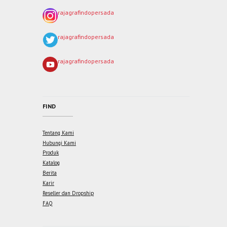
rajagrafindopersada
rajagrafindopersada
rajagrafindopersada
FIND
Tentang Kami
Hubungi Kami
Produk
Katalog
Berita
Karir
Reseller dan Dropship
FAQ