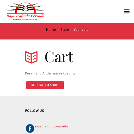
Home
Store
Your cart
Cart
Keranjang Anda masih kosong.
RETURN TO SHOP
FOLLOW US
rajagrafindopersada